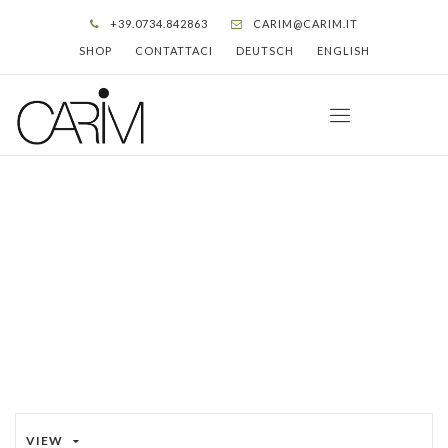
+39.0734.842863
CARIM@CARIM.IT
SHOP
CONTATTACI
DEUTSCH
ENGLISH
BALLALISA
HOME
»
BALLALISA
»
PAGINA 2
VIEW