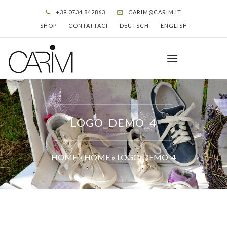
+39.0734.842863
CARIM@CARIM.IT
SHOP
CONTATTACI
DEUTSCH
ENGLISH
LOGO_DEMO_4
HOME
»
HOME
»
LOGO_DEMO_4