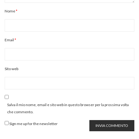
Nome
*
Email
*
Sito web
Salva il mio nome, email e sito web in questo browser per la prossima volta
che commento.
Sign me up for the newsletter
INVIA COMMENTO