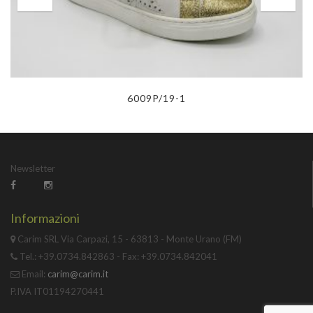
6009P/19-1
Newsletter
Informazioni
Carim SRL Via Carpazi, 15 - 63813 - Monte Urano (FM)
Tel.: +39.0734.842863 - Fax: +39.0734.842041
Email:
carim@carim.it
P.IVA IT01194270441