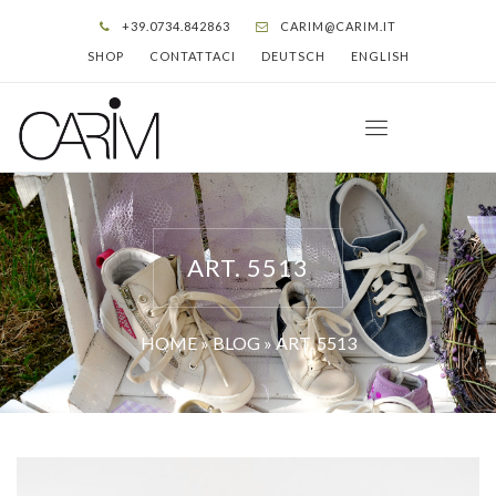
+39.0734.842863
CARIM@CARIM.IT
SHOP
CONTATTACI
DEUTSCH
ENGLISH
ART. 5513
HOME
»
BLOG
»
ART. 5513