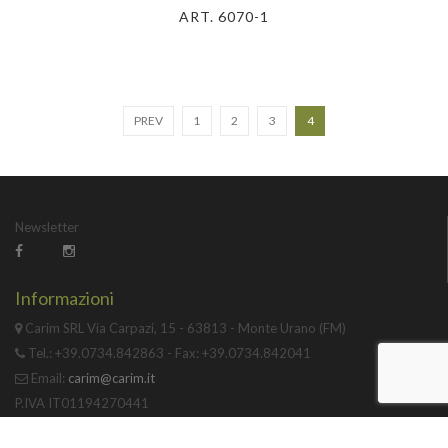
ART. 6070-1
PREV
1
2
3
4
Newsletter
Informazioni
Carim SRL Via Carpazi, 15 - 63813 - Monte Urano (FM)
Tel.: +39.0734.842863 - Fax: +39.0734.842041
Email:
carim@carim.it
P.IVA IT01194270441