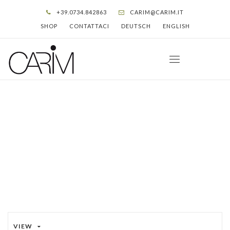
+39.0734.842863
CARIM@CARIM.IT
SHOP
CONTATTACI
DEUTSCH
ENGLISH
BALLALISA
HOME
»
BALLALISA
»
PAGINA 4
VIEW