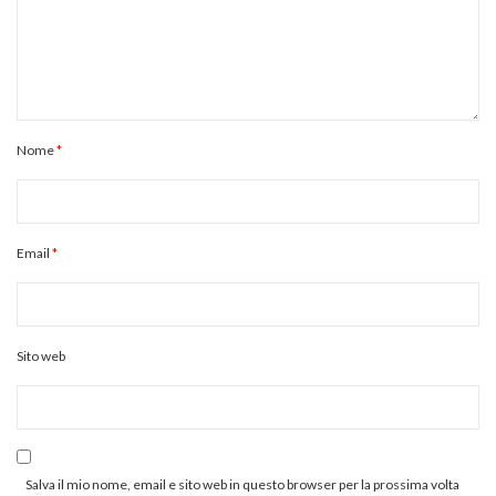
Nome
*
Email
*
Sito web
Salva il mio nome, email e sito web in questo browser per la prossima volta