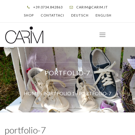
+39.0734.842863
CARIM@CARIM.IT
SHOP
CONTATTACI
DEUTSCH
ENGLISH
PORTFOLIO-7
HOME
»
PORTFOLIO 1
»
PORTFOLIO-7
portfolio-7