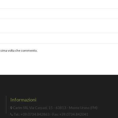
rossima volta che commento.
Informazioni
Carim SRL Via Carpazi, 15 - 63813 - Monte Urano (FM)
Tel.: +39.0734.842863 - Fax: +39.0734.842041