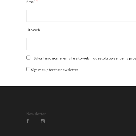
Email
*
Sito web
Salva il mio nome, email e sito web in questo browser per la p
Sign me up for the newsletter
Newsletter