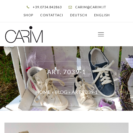
+39.0734.842863
CARIM@CARIM.IT
SHOP
CONTATTACI
DEUTSCH
ENGLISH
ART. 7039-1
HOME
»
BLOG
»
ART. 7039-1