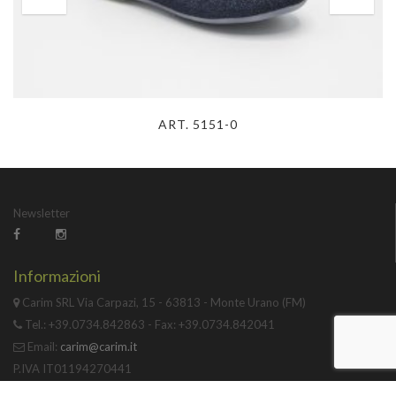
ART. 5151-0
Newsletter
Informazioni
Carim SRL Via Carpazi, 15 - 63813 - Monte Urano (FM)
Tel.: +39.0734.842863 - Fax: +39.0734.842041
Email:
carim@carim.it
P.IVA IT01194270441