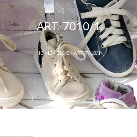
ART. 7010/1
HOME
»
BLOG
»
ART. 7010/1