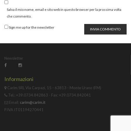
Salva il mio nome, email e sito web in questo browser per la prossima volta
che commento.
Sign me up for the newsletter
INVIA COMMENTO
Newsletter
Informazioni
Carim SRL Via Carpazi, 15 - 63813 - Monte Urano (FM)
Tel.: +39.0734.842863 - Fax: +39.0734.842041
Email:
carim@carim.it
P.IVA IT01194270441