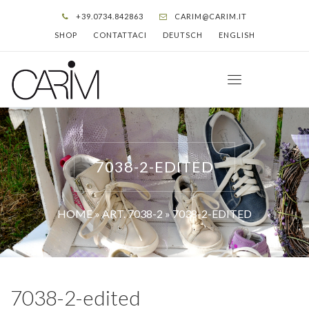
+39.0734.842863
CARIM@CARIM.IT
SHOP
CONTATTACI
DEUTSCH
ENGLISH
7038-2-EDITED
HOME
»
ART. 7038-2
»
7038-2-EDITED
7038-2-edited