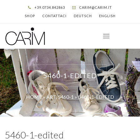
+39.0734.842863
CARIM@CARIM.IT
SHOP
CONTATTACI
DEUTSCH
ENGLISH
5460-1-EDITED
HOME
»
ART. 5460-1
»
5460-1-EDITED
5460-1-edited