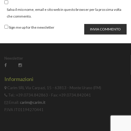
Salva il mio nome, email e sito web in questo browser per la prossima volta
che commento.
Sign me up for the newsletter
INVIA COMMENTO
Newsletter
Informazioni
Carim SRL Via Carpazi, 15 - 63813 - Monte Urano (FM)
Tel.: +39.0734.842863 - Fax: +39.0734.842041
Email:
carim@carim.it
P.IVA IT01194270441